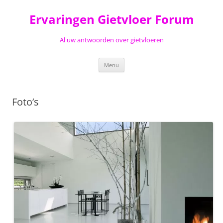
Ga
naar
Ervaringen Gietvloer Forum
de
inhoud
Al uw antwoorden over gietvloeren
Menu
Foto’s