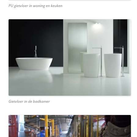
PU gietvloer in woning en keuken
Gietvloer in de badkamer