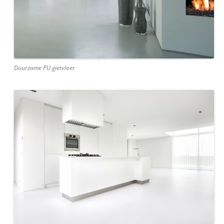
Duurzame PU gietvloer