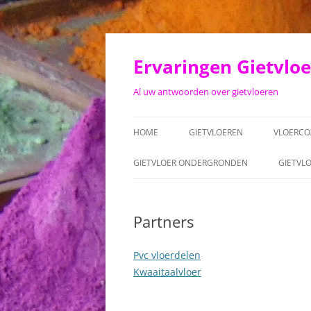
Ga
naar
de
Ervaringen Gietvlo
inhoud
Al uw antwoorden over gietvloeren
HOME
GIETVLOEREN
VLOERCO
GIETVLOER ONDERGRONDEN
GIETVL
Partners
Pvc vloerdelen
Kwaaitaalvloer