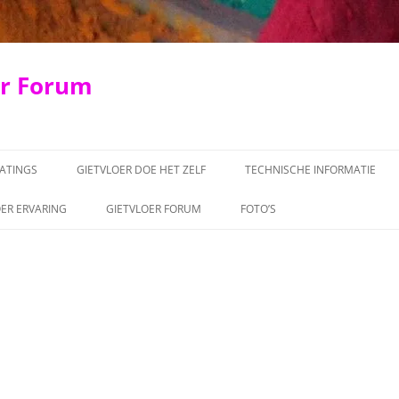
er Forum
ATINGS
GIETVLOER DOE HET ZELF
TECHNISCHE INFORMATIE
100% ALIFATISCHE PU GIETVLO
OER ERVARING
GIETVLOER FORUM
FOTO’S
PU AROMATISCHE GIETVLOER
EP GIETVLOER
GIETVLOER
GIETVLOER BETONLOOK
EPOXYVLOEREN